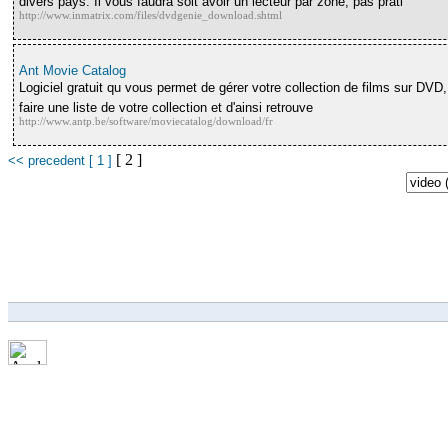
divers pays. Il vous faudra soit avoir un lecteur par zone, pas prati
http://www.inmatrix.com/files/dvdgenie_download.shtml
Ant Movie Catalog
Logiciel gratuit qu vous permet de gérer votre collection de films sur DVD,
faire une liste de votre collection et d'ainsi retrouve
http://www.antp.be/software/moviecatalog/download/fr
[ 2 ]
<< precedent
[ 1 ]